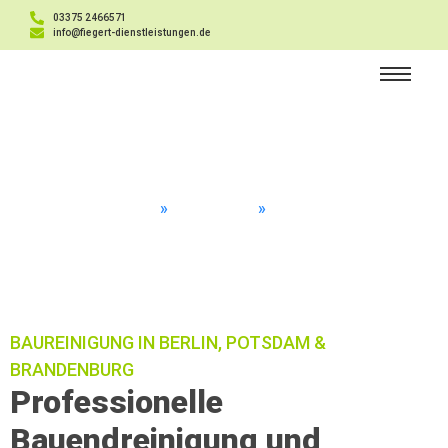
03375 2466571
info@fiegert-dienstleistungen.de
Leistungen
Startseite
»
Leistungen
»
Baureinigung
BAUREINIGUNG IN BERLIN, POTSDAM &
BRANDENBURG
Professionelle
Bauendreinigung und